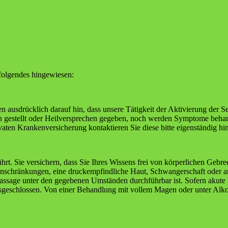
folgendes hingewiesen:
 ausdrücklich darauf hin, dass unsere Tätigkeit der Aktivierung der Se
osen gestellt oder Heilversprechen gegeben, noch werden Symptome beha
ivaten Krankenversicherung kontaktieren Sie diese bitte eigenständig h
 Sie versichern, dass Sie Ihres Wissens frei von körperlichen Gebrec
inschränkungen, eine druckempfindliche Haut, Schwangerschaft oder an
 Massage unter den gegebenen Umständen durchführbar ist. Sofern aku
geschlossen. Von einer Behandlung mit vollem Magen oder unter Alkoh